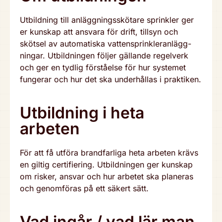
Utbild­ning till anlägg­nings­skö­ta­re sprinkler ger
er kunskap att ansvara för drift, tillsyn och
skötsel av auto­ma­tis­ka vat­ten­sprink­le­ran­lägg­
ning­ar. Utbild­ning­en följer gällande regelverk
och ger en tydlig för­stå­el­se för hur systemet
fungerar och hur det ska under­hål­las i praktiken.
Utbild­ning i heta
arbeten
För att få utföra brand­far­li­ga heta arbeten krävs
en giltig cer­ti­fi­e­ring. Utbild­ning­en ger kunskap
om risker, ansvar och hur arbetet ska planeras
och genom­fö­ras på ett säkert sätt.
Vad ingår / vad lär man