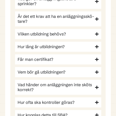
sprinkler?
Är det ett krav att ha en anlägg­nings­skö­
ta­re?
Vilken utbild­ning behövs?
Hur lång är utbild­ning­en?
Får man cer­ti­fi­kat?
Vem bör gå utbild­ning­en?
Vad händer om anlägg­ning­en inte sköts
korrekt?
Hur ofta ska kon­trol­ler göras?
Hur kopplas detta till SBA?