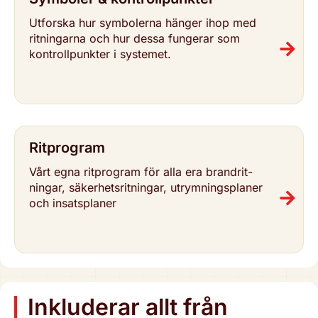
Utforska hur sym­bo­ler­na hänger ihop med
rit­ning­ar­na och hur dessa fungerar som
kon­troll­punk­ter i systemet.
Rit­pro­gram
Vårt egna rit­pro­gram för alla era brand­rit­
ning­ar, säker­hets­rit­ning­ar, utrym­nings­pla­ner
och insats­pla­ner
Inklu­de­rar allt från