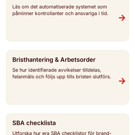
Läs om det auto­ma­ti­se­ra­de systemet som
påminner kon­trol­lan­ter och ansvariga i tid.
Brist­han­te­ring & Arbets­or­der
Se hur iden­ti­fi­e­ra­de avvi­kel­ser tilldelas,
felanmäls och följs upp tills bristen slutförs.
SBA check­lis­ta
Utforska hur era SBA check­lis­tor för brand­