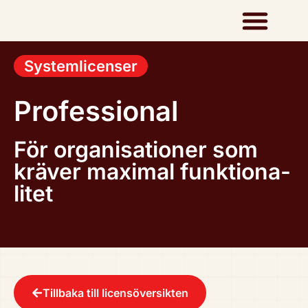
System­li­cen­ser
Pro­fes­sio­nal
För orga­ni­sa­tio­ner som
kräver maximal funk­tio­na­
li­tet
Tillbaka till licen­sö­ver­sik­ten