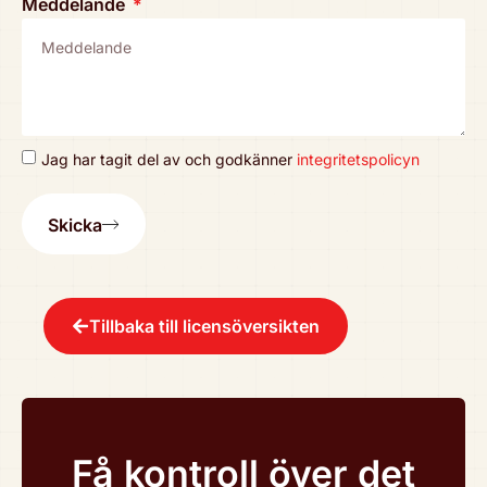
Med­de­lan­de
Jag har tagit del av och godkänner
integri­tets­po­li­cyn
Skicka
Tillbaka till licen­sö­ver­sik­ten
Få kontroll över det