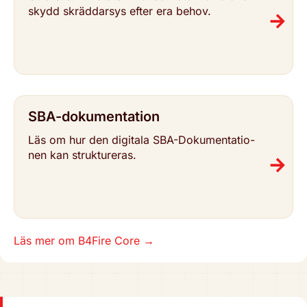
skydd skräd­dar­sys efter era behov.
SBA-doku­­men­­ta­­tion
Läs om hur den digitala SBA-Doku­men­ta­tio­
nen kan struk­tu­re­ras.
Läs mer om B4Fire Core
→