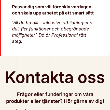
Passar dig som vill förenkla vardagen
och skala upp arbetet på ett smart sätt
Vill du ha allt – inklusive utbild­nings­mo­
dul, fler funk­tio­ner och obe­grän­sa­de
möj­lig­he­ter? Då är Pro­fes­sio­nal rätt
steg.
Kontakta oss
Frågor eller fun­de­ring­ar om våra
produkter eller tjänster? Hör gärna av dig!