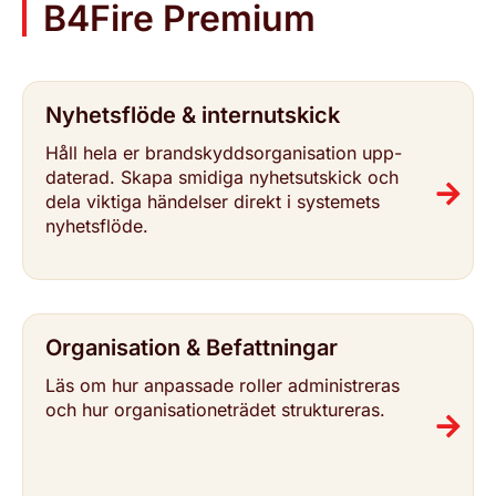
B4Fire Premium
Nyhets­flö­de & inter­nut­skick
Håll hela er brand­skydds­or­ga­ni­sa­tion upp­
da­te­rad. Skapa smidiga nyhets­ut­skick och
dela viktiga händelser direkt i systemets
nyhets­flö­de.
Orga­ni­sa­tion & Befatt­ning­ar
Läs om hur anpassade roller admi­ni­stre­ras
och hur orga­ni­sa­tio­ne­trä­det struk­tu­re­ras.