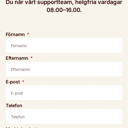
Du når vårt sup­port­team, helgfria vardagar
08.00–16.00.
Förnamn
Efternamn
E‑post
Telefon