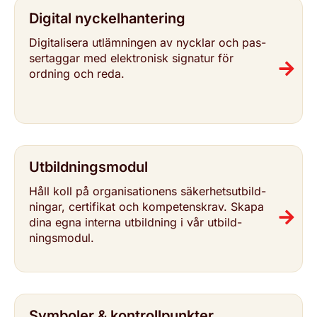
Digital nyc­kel­han­te­ring
Digi­ta­li­se­ra utläm­ning­en av nycklar och pas­
ser­tag­gar med elektro­nisk signatur för
ordning och reda.
Utbild­nings­mo­dul
Håll koll på orga­ni­sa­tio­nens säker­hets­ut­bild­
ning­ar, cer­ti­fi­kat och kom­pe­tenskrav. Skapa
dina egna interna utbild­ning i vår utbild­
nings­mo­dul.
Symboler & kon­troll­punk­ter