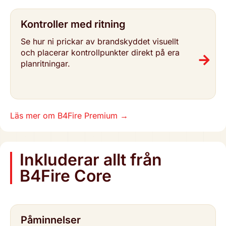
Kon­trol­ler med ritning
Se hur ni prickar av brand­skyd­det visuellt
och placerar kon­troll­punk­ter direkt på era
plan­rit­ning­ar.
Läs mer om B4Fire Premium
→
Inklu­de­rar allt från
B4Fire Core
Påmin­nel­ser