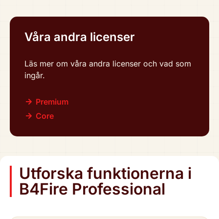
Våra andra licenser
Läs mer om våra andra licenser och vad som
ingår.
Premium
Core
Utforska funk­tio­ner­na i
B4Fire Pro­fes­sio­nal