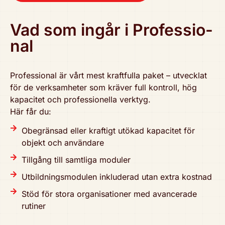
Vad som ingår i Pro­fes­sio­
nal
Pro­fes­sio­nal är vårt mest kraft­ful­la paket – utvecklat
för de verk­sam­he­ter som kräver full kontroll, hög
kapacitet och pro­fes­sio­nel­la verktyg.
Här får du:
Obe­grän­sad eller kraftigt utökad kapacitet för
objekt och användare
Tillgång till samtliga moduler
Utbild­nings­mo­du­len inklu­de­rad utan extra kostnad
Stöd för stora orga­ni­sa­tio­ner med avan­ce­ra­de
rutiner